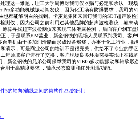
叫绝。处理这一难题，理工大学周博对我司仪器赐与必定和承认，现场手
cer Pro多功能机械振动阐发仪，因为化工场有防爆要求，我司的
也都能够明白的找到。卡麦龙集团来回订我司的SDT超声波检测仪，
声波检测仪，因为公司之前利用过其他品牌的超声波检测仪，颠末
算寻找超声波检测仪来实现气体泄露检测 ，后面客户刹车盘测动机需
动均衡仪校正，于是联系KM营业，新金钢铁的现场人员联系到我司。
多台电机由于多加润滑脂而形成设备燃烧，办事于化工行业，振
的和演示，可是商业公司的培训不是很完美，供给不了专业的手
司工程师取客户进行了交换，客户现场良多环境需要实现正在线
新金钢铁的兄弟公司保举我司的VIB05多功能振动和轴承形态检
rII合用于高精度要求 ，轴承形态监测和红外测温功能。
件5的轴向(轴线之间的筒构件232的部门
）